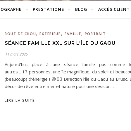
TOGRAPHE
PRESTATIONS
BLOG
ACCÈS CLIENT
,
,
,
BOUT DE CHOU
EXTERIEUR
FAMILLE
PORTRAIT
SÉANCE FAMILLE XXL SUR L’ÎLE DU GAOU
11 mars 2025
Aujourd’hui, place à une séance famille pas comme l
autres… 17 personnes, une île magnifique, du soleil et beauco
(beaucoup) d’énergie ! 😅🏃‍♂️ Direction l’île du Gaou au Brusc, 
décor de rêve entre mer et nature pour une session…
LIRE LA SUITE