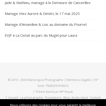
Jade & Mathieu, mariage à la Demeure de Cancerilles
Mariage chez Aurore & Dimitri, le 17 mai 2025
Mariage d’Amandine & Loic au domaine du Pourret
EVJF à La Ciotat au parc du Mugel pour Laura
© 2013 - 2026 Manongvia Photographe |
Mentions Légales
| N°
Siret: 79283391500012
|
Thème Bard par
WP Royal
.
Accueil
La photographe
Prestations
Blog
Accès client
Contact
Nous utilisons des cookies pour vous garantir la meilleure