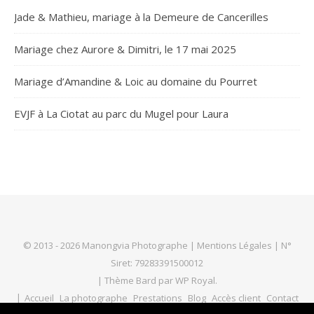
Jade & Mathieu, mariage à la Demeure de Cancerilles
Mariage chez Aurore & Dimitri, le 17 mai 2025
Mariage d’Amandine & Loic au domaine du Pourret
EVJF à La Ciotat au parc du Mugel pour Laura
© 2013 - 2026 Manongvia Photographe |
Mentions Légales
| N°
Siret: 79283391500012
|
Thème Bard par
WP Royal
.
Accueil
La photographe
Prestations
Blog
Accès client
Contact