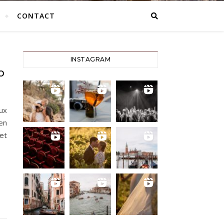
CONTACT
INSTAGRAM
O
ux
en
et