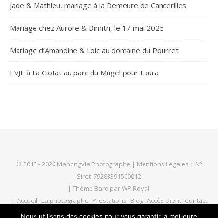
Jade & Mathieu, mariage à la Demeure de Cancerilles
Mariage chez Aurore & Dimitri, le 17 mai 2025
Mariage d’Amandine & Loic au domaine du Pourret
EVJF à La Ciotat au parc du Mugel pour Laura
© 2013 - 2026 Manongvia Photographe |
Mentions Légales
| N°
Siret: 79283391500012
|
Thème Bard par
WP Royal
.
Accueil
La photographe
Prestations
Blog
Accès client
Contact
Nous utilisons des cookies pour vous garantir la meilleure