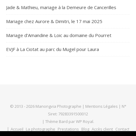
Jade & Mathieu, mariage à la Demeure de Cancerilles
Mariage chez Aurore & Dimitri, le 17 mai 2025
Mariage d’Amandine & Loic au domaine du Pourret
EVJF à La Ciotat au parc du Mugel pour Laura
© 2013 - 2026 Manongvia Photographe |
Mentions Légales
| N°
Siret: 79283391500012
|
Thème Bard par
WP Royal
.
Accueil
La photographe
Prestations
Blog
Accès client
Contact