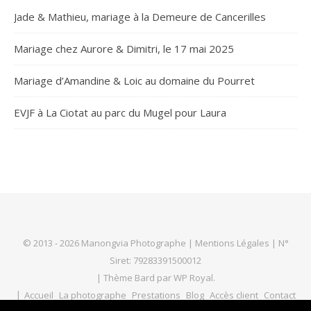
Jade & Mathieu, mariage à la Demeure de Cancerilles
Mariage chez Aurore & Dimitri, le 17 mai 2025
Mariage d’Amandine & Loic au domaine du Pourret
EVJF à La Ciotat au parc du Mugel pour Laura
© 2013 - 2026 Manongvia Photographe |
Mentions Légales
| N°
Siret: 79283391500012
|
Thème Bard par
WP Royal
.
Accueil
La photographe
Prestations
Blog
Accès client
Contact