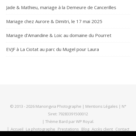
Jade & Mathieu, mariage à la Demeure de Cancerilles
Mariage chez Aurore & Dimitri, le 17 mai 2025
Mariage d’Amandine & Loic au domaine du Pourret
EVJF à La Ciotat au parc du Mugel pour Laura
© 2013 - 2026 Manongvia Photographe |
Mentions Légales
| N°
Siret: 79283391500012
|
Thème Bard par
WP Royal
.
Accueil
La photographe
Prestations
Blog
Accès client
Contact