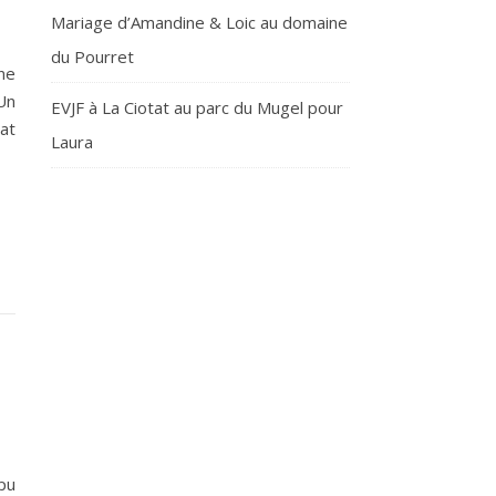
Mariage d’Amandine & Loic au domaine
du Pourret
ne
Un
EVJF à La Ciotat au parc du Mugel pour
at
Laura
pu