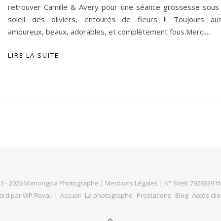
retrouver Camille & Avery pour une séance grossesse sous 
soleil des oliviers, entourés de fleurs !! Toujours aus
amoureux, beaux, adorables, et complètement fous.Merci…
LIRE LA SUITE
3 - 2026 Manongvia Photographe |
Mentions Légales
| N° Siret: 79283391
ard par
WP Royal
.
Accueil
La photographe
Prestations
Blog
Accès clie