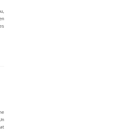
u,
en
es
ne
Un
at