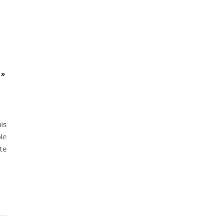
 »
is
le
tte