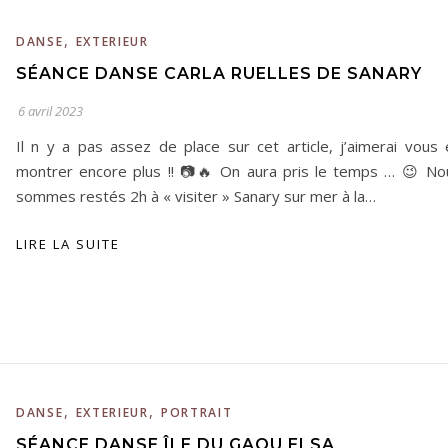
,
DANSE
EXTERIEUR
SÉANCE DANSE CARLA RUELLES DE SANARY
6 avril 2023
Il n y a pas assez de place sur cet article, j’aimerai vous 
montrer encore plus !! 📷🔥 On aura pris le temps … 😉 No
sommes restés 2h à « visiter » Sanary sur mer à la…
LIRE LA SUITE
,
,
DANSE
EXTERIEUR
PORTRAIT
SÉANCE DANSE ÎLE DU GAOU ELSA