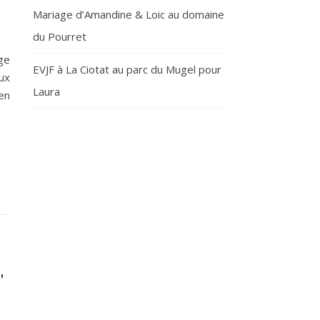
Mariage d’Amandine & Loic au domaine
du Pourret
ge
EVJF à La Ciotat au parc du Mugel pour
ux
Laura
en
,