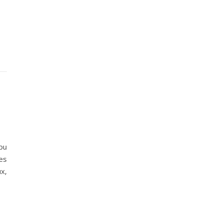
pu
es
x,