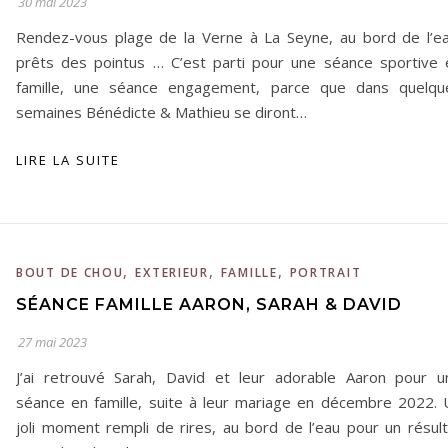
30 mai 2023
Rendez-vous plage de la Verne à La Seyne, au bord de l’ea
prêts des pointus … C’est parti pour une séance sportive 
famille, une séance engagement, parce que dans quelqu
semaines Bénédicte & Mathieu se diront…
LIRE LA SUITE
,
,
,
BOUT DE CHOU
EXTERIEUR
FAMILLE
PORTRAIT
SÉANCE FAMILLE AARON, SARAH & DAVID
27 mai 2023
J’ai retrouvé Sarah, David et leur adorable Aaron pour u
séance en famille, suite à leur mariage en décembre 2022. 
joli moment rempli de rires, au bord de l’eau pour un résult