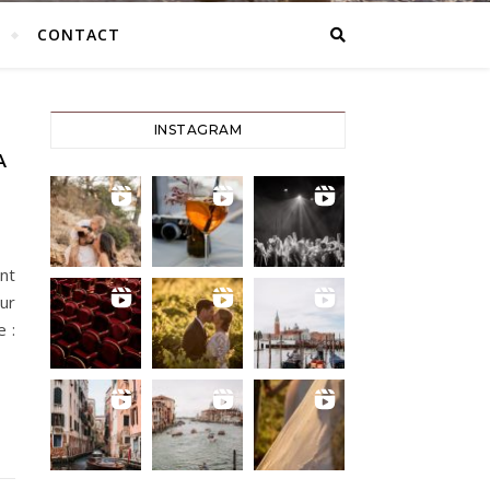
CONTACT
INSTAGRAM
A
ant
ur
e :