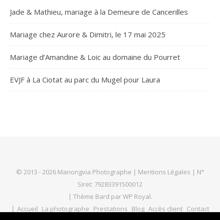
Jade & Mathieu, mariage à la Demeure de Cancerilles
Mariage chez Aurore & Dimitri, le 17 mai 2025
Mariage d’Amandine & Loic au domaine du Pourret
EVJF à La Ciotat au parc du Mugel pour Laura
© 2013 - 2026 Manongvia Photographe |
Mentions Légales
| N°
Siret: 79283391500012
|
Thème Bard par
WP Royal
.
Accueil
La photographe
Prestations
Blog
Accès client
Contact