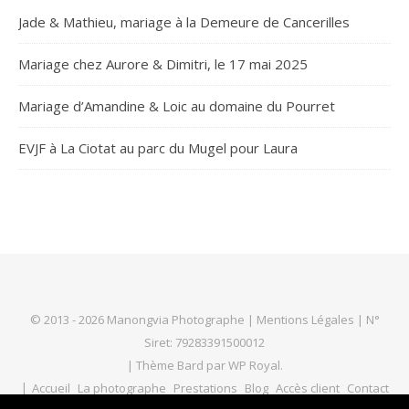
Jade & Mathieu, mariage à la Demeure de Cancerilles
Mariage chez Aurore & Dimitri, le 17 mai 2025
Mariage d’Amandine & Loic au domaine du Pourret
EVJF à La Ciotat au parc du Mugel pour Laura
© 2013 - 2026 Manongvia Photographe |
Mentions Légales
| N°
Siret: 79283391500012
|
Thème Bard par
WP Royal
.
Accueil
La photographe
Prestations
Blog
Accès client
Contact