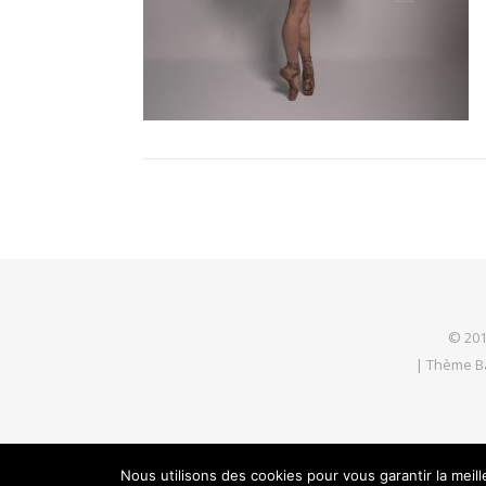
© 201
|
Thème B
Nous utilisons des cookies pour vous garantir la meil