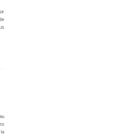
sir
de
us
au
es
la