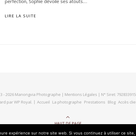
perfection, Sophie dévoile ses atouts.…
LIRE LA SUITE
3 - 2026 Manongvia Photographe |
Mentions Légales
| N° Siret: 79283391
ard par
WP Royal
.
Accueil
La photographe
Prestations
Blog
Accès clie
HAUT DE PAGE
leure expérience sur notre site web. Si vous continuez à utiliser ce sit