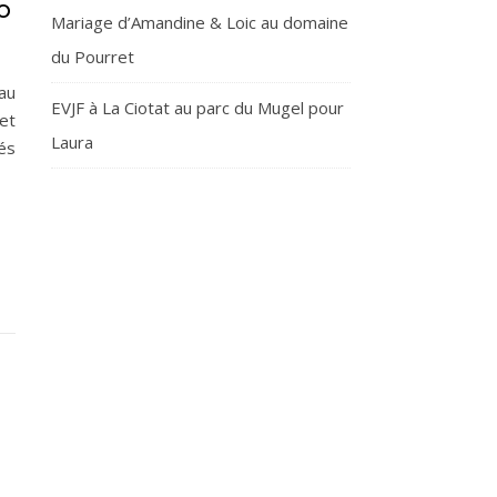
O
Mariage d’Amandine & Loic au domaine
du Pourret
au
EVJF à La Ciotat au parc du Mugel pour
et
Laura
és