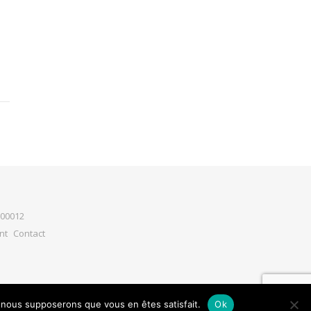
500012
nt
Contact
e, nous supposerons que vous en êtes satisfait.
Ok