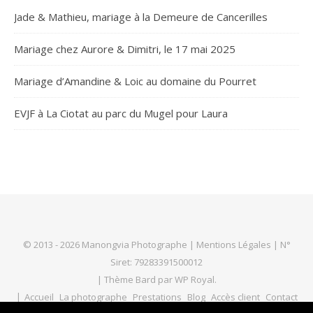
Jade & Mathieu, mariage à la Demeure de Cancerilles
Mariage chez Aurore & Dimitri, le 17 mai 2025
Mariage d’Amandine & Loic au domaine du Pourret
EVJF à La Ciotat au parc du Mugel pour Laura
© 2013 - 2026 Manongvia Photographe |
Mentions Légales
| N°
Siret: 79283391500012
|
Thème Bard par
WP Royal
.
Accueil
La photographe
Prestations
Blog
Accès client
Contact