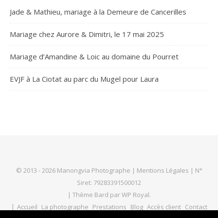
Jade & Mathieu, mariage à la Demeure de Cancerilles
Mariage chez Aurore & Dimitri, le 17 mai 2025
Mariage d’Amandine & Loic au domaine du Pourret
EVJF à La Ciotat au parc du Mugel pour Laura
© 2013 - 2026 Manongvia Photographe |
Mentions Légales
| N°
Siret: 79283391500012
|
Thème Bard par
WP Royal
.
Accueil
La photographe
Prestations
Blog
Accès client
Contact