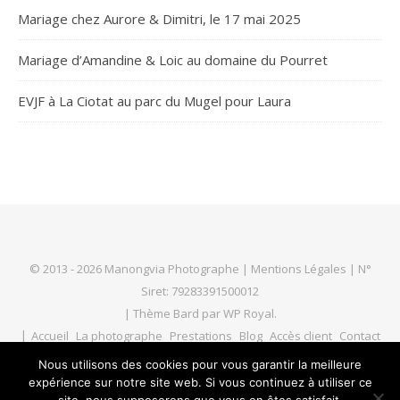
Mariage chez Aurore & Dimitri, le 17 mai 2025
Mariage d’Amandine & Loic au domaine du Pourret
EVJF à La Ciotat au parc du Mugel pour Laura
© 2013 - 2026 Manongvia Photographe |
Mentions Légales
| N°
Siret: 79283391500012
|
Thème Bard par
WP Royal
.
Accueil
La photographe
Prestations
Blog
Accès client
Contact
Nous utilisons des cookies pour vous garantir la meilleure
expérience sur notre site web. Si vous continuez à utiliser ce
HAUT DE PAGE