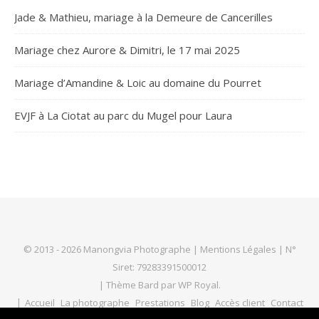
Jade & Mathieu, mariage à la Demeure de Cancerilles
Mariage chez Aurore & Dimitri, le 17 mai 2025
Mariage d’Amandine & Loic au domaine du Pourret
EVJF à La Ciotat au parc du Mugel pour Laura
© 2013 - 2026 Manongvia Photographe |
Mentions Légales
| N°
Siret: 79283391500012
|
Thème Bard par
WP Royal
.
Accueil
La photographe
Prestations
Blog
Accès client
Contact