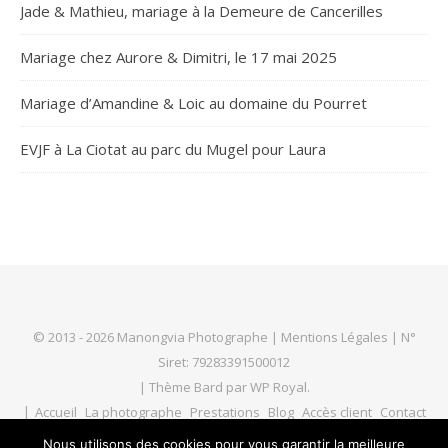
Jade & Mathieu, mariage à la Demeure de Cancerilles
Mariage chez Aurore & Dimitri, le 17 mai 2025
Mariage d’Amandine & Loic au domaine du Pourret
EVJF à La Ciotat au parc du Mugel pour Laura
© 2013 - 2026 Manongvia Photographe |
Mentions Légales
| N°
Siret: 79283391500012
|
Thème Bard par
WP Royal
.
Accueil
La photographe
Prestations
Blog
Accès client
Contact
Nous utilisons des cookies pour vous garantir la meilleure