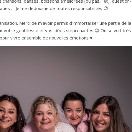
re chansons, danses, boissons améliorées (ou pas… 🙈), question-
ties … Je me dédouane de toutes responsabilités 😉
anisation. Merci de m’avoir permis d’immortaliser une partie de la
ur votre gentillesse et vos idées surprenantes 😉 On se voit très
 pour vivre ensemble de nouvelles émotions ♥️