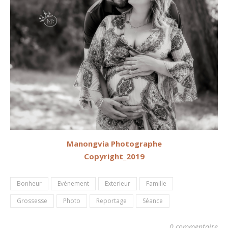
Manongvia Photographe
Copyright_2019
Bonheur
Evènement
Exterieur
Famille
Grossesse
Photo
Reportage
Séance
0 commentaire