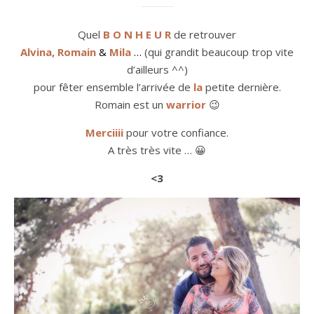
Quel
B O N H E U R
de retrouver
Alvina, Romain
&
Mila
…
(qui grandit beaucoup trop vite
d’ailleurs ^^)
pour fêter ensemble l’arrivée de
la
petite dernière.
Romain est un
warrior
😉
Merciiii
pour votre confiance.
A très très vite … 😀
<3