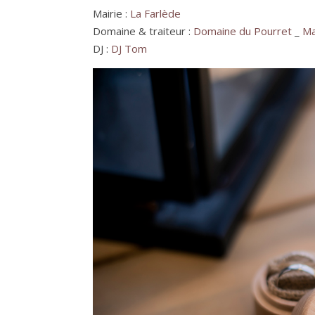
Mairie :
La Farlède
Domaine & traiteur :
Domaine du Pourret
_
Ma
DJ :
DJ Tom