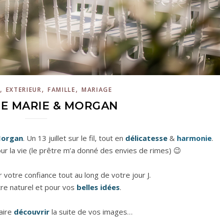
,
,
,
EXTERIEUR
FAMILLE
MARIAGE
E MARIE & MORGAN
Morgan
. Un 13 juillet sur le fil, tout en
délicatesse
&
harmonie
.
r la vie (le prêtre m’a donné des envies de rimes) 😉
votre confiance tout au long de votre jour J.
re naturel et pour vos
belles idées
.
faire
découvrir
la suite de vos images…