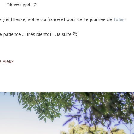
#ilovemyjob ☺️
e gentillesse, votre confiance et pour cette journée de
folie
!!
 patience … très bientôt … la suite 🥰
e Vieux