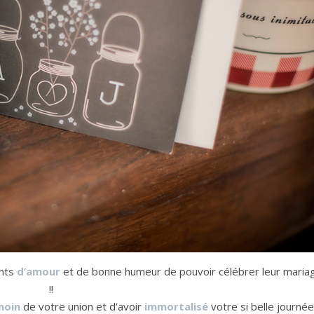
ants
d’amour
et de bonne humeur de pouvoir célébrer leur maria
!!
moin
de votre union et d’avoir
immortalisé
votre si belle journée