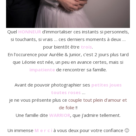
Quel
HONNEUR
d’immortaliser ces instants si personnels,
si touchants, si vrais … ces derniers moments à deux …
pour bientôt être
trois
.
En l’occurence pour Aurélie & Junior, c’est 2 jours plus tard
que Léonie est née, un peu en avance certes, mais si
impatiente
de rencontrer sa famille.
Avant de pouvoir photographier ses
petites joues
toutes roses
…
je ne vous présente plus ce
couple tout plein d’amour et
de folie
!!
Une famille dite
WARRIOR
, que j’admire tellement.
Un immense
M e r c i
à vous deux pour votre confiance 🙂