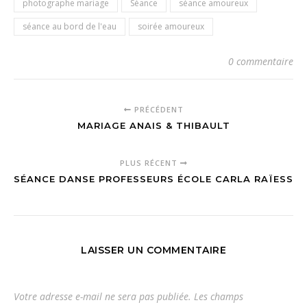
photographe mariage
Séance
séance amoureux
séance au bord de l'eau
soirée amoureux
0 commentaire
PRÉCÉDENT
MARIAGE ANAIS & THIBAULT
PLUS RÉCENT
SÉANCE DANSE PROFESSEURS ÉCOLE CARLA RAÏESS
LAISSER UN COMMENTAIRE
Votre adresse e-mail ne sera pas publiée.
Les champs