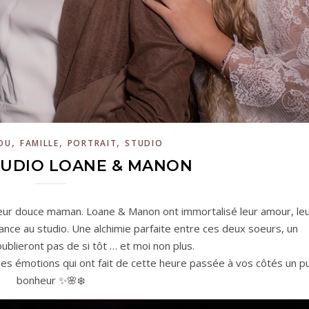
,
,
,
OU
FAMILLE
PORTRAIT
STUDIO
TUDIO LOANE & MANON
eur douce maman. Loane & Manon ont immortalisé leur amour, le
éance au studio. Une alchimie parfaite entre ces deux soeurs, un
ublieront pas de si tôt … et moi non plus.
es émotions qui ont fait de cette heure passée à vos côtés un p
bonheur ✨🌸❄️