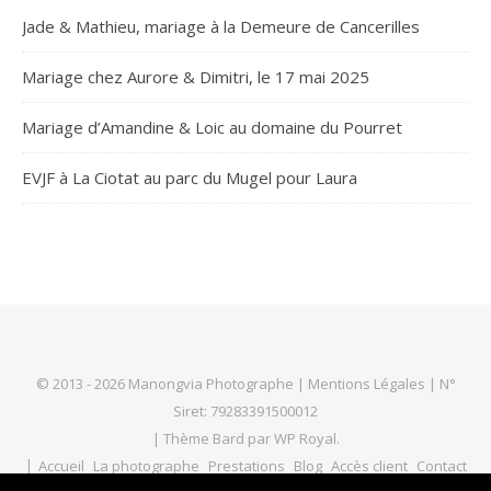
Jade & Mathieu, mariage à la Demeure de Cancerilles
Mariage chez Aurore & Dimitri, le 17 mai 2025
Mariage d’Amandine & Loic au domaine du Pourret
EVJF à La Ciotat au parc du Mugel pour Laura
© 2013 - 2026 Manongvia Photographe |
Mentions Légales
| N°
Siret: 79283391500012
|
Thème Bard par
WP Royal
.
Accueil
La photographe
Prestations
Blog
Accès client
Contact