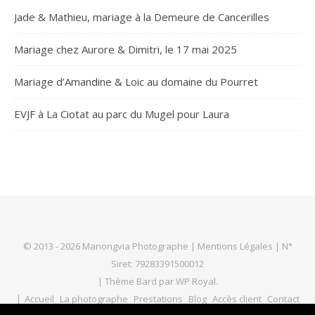
Jade & Mathieu, mariage à la Demeure de Cancerilles
Mariage chez Aurore & Dimitri, le 17 mai 2025
Mariage d’Amandine & Loic au domaine du Pourret
EVJF à La Ciotat au parc du Mugel pour Laura
© 2013 - 2026 Manongvia Photographe |
Mentions Légales
| N°
Siret: 79283391500012
|
Thème Bard par
WP Royal
.
Accueil
La photographe
Prestations
Blog
Accès client
Contact