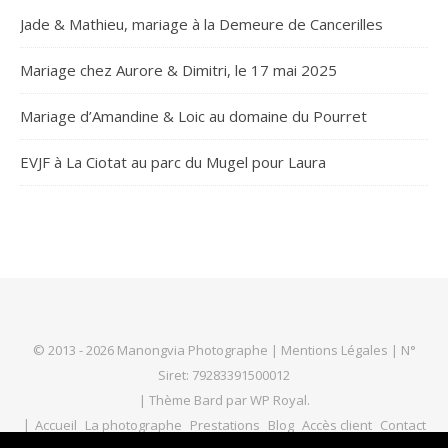
Jade & Mathieu, mariage à la Demeure de Cancerilles
Mariage chez Aurore & Dimitri, le 17 mai 2025
Mariage d’Amandine & Loic au domaine du Pourret
EVJF à La Ciotat au parc du Mugel pour Laura
© 2013 - 2026 Manongvia Photographe |
Mentions Légales
| N°
Siret: 79283391500012
|
Thème Bard par
WP Royal
.
Accueil
La photographe
Prestations
Blog
Accès client
Contact