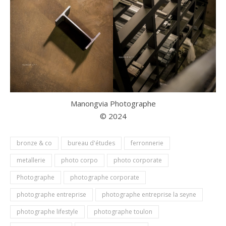
Manongvia Photographe
© 2024
bronze & co
bureau d'études
ferronnerie
metallerie
photo corpo
photo corporate
Photographe
photographe corporate
photographe entreprise
photographe entreprise la seyne
photographe lifestyle
photographe toulon