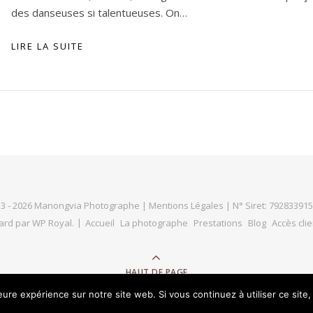
des danseuses si talentueuses. On…
LIRE LA SUITE
3 - 2026 Manongvia Photographe |
Mentions Légales
| N° Siret: 79283391
ard par
WP Royal
.
Accueil
La photographe
Prestations
Blog
Accès clie
HAUT DE PAGE
leure expérience sur notre site web. Si vous continuez à utiliser ce sit