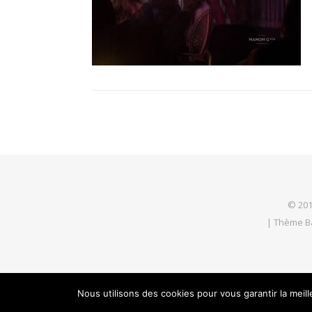
© 201
|
Thème B
Nous utilisons des cookies pour vous garantir la meil