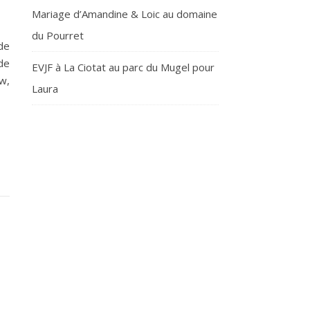
Mariage d’Amandine & Loic au domaine
du Pourret
de
 de
EVJF à La Ciotat au parc du Mugel pour
w,
Laura