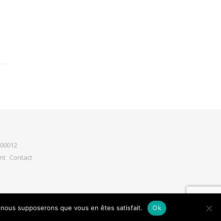
500012
nt
Contact
e, nous supposerons que vous en êtes satisfait.
Ok