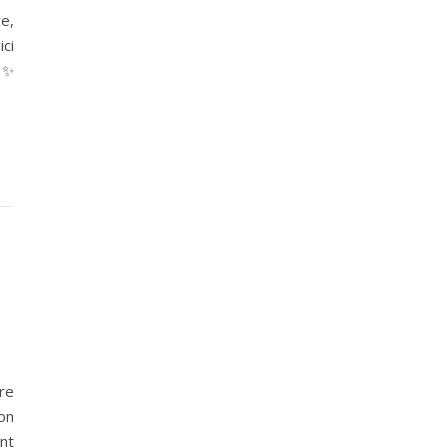
e,
ci
 ✨
re
’on
ant