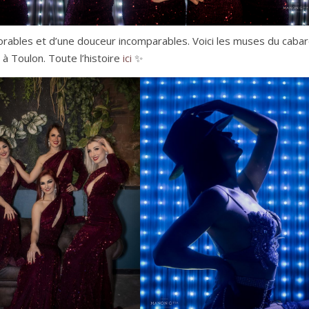
adorables et d’une douceur incomparables. Voici les muses du caba
 à Toulon. Toute l’histoire
ici
✨