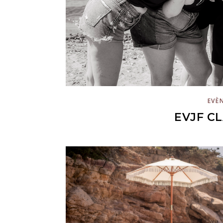
EVÈ
EVJF C