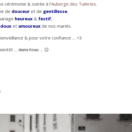
e cérémonie & soirée à l’
Auberge des Tuileries
.
uie de
douceur
et de
gentillesse
,
mariage
heureux
&
festif
,
x
doux
et
amoureux
de nos mariés.
ienveillance & pour votre confiance … <3
bientôt …
dans l’eau
… 😉
s