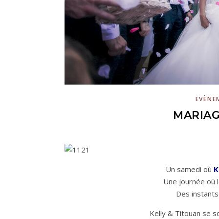
EVÈNE
MARIAG
Un samedi où
K
Une journée où l
Des instants
Kelly & Titouan se s