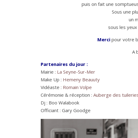
puis on fait une somptueus
Sous une pl
un 
sous les yeu
Merci
pour votre b
A 
Partenaires du jour :
Mairie :
La Seyne-Sur-Mer
Make Up :
Hemeny Beauuty
Vidéaste :
Romain Volpe
Cérémonie & réception :
Auberge des tuilerie
Dj : Boo Walabook
Officiant : Gary Goodge