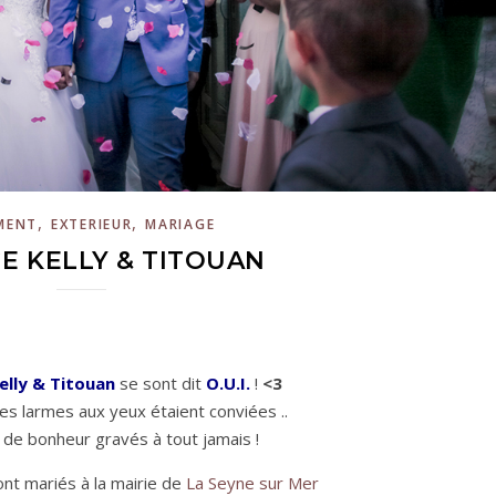
,
,
MENT
EXTERIEUR
MARIAGE
E KELLY & TITOUAN
elly & Titouan
se sont dit
O.U.I.
!
<3
es larmes aux yeux étaient conviées ..
 de bonheur gravés à tout jamais !
ont mariés à la mairie de
La Seyne sur Mer