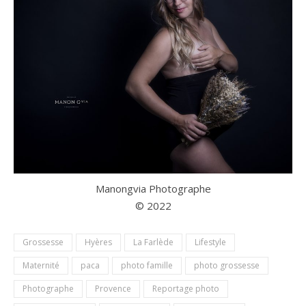
Manongvia Photographe
© 2022
Grossesse
Hyères
La Farlède
Lifestyle
Maternité
paca
photo famille
photo grossesse
Photographe
Provence
Reportage photo