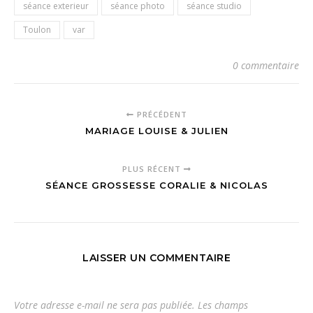
séance exterieur
séance photo
séance studio
Toulon
var
0 commentaire
PRÉCÉDENT
MARIAGE LOUISE & JULIEN
PLUS RÉCENT
SÉANCE GROSSESSE CORALIE & NICOLAS
LAISSER UN COMMENTAIRE
Votre adresse e-mail ne sera pas publiée.
Les champs