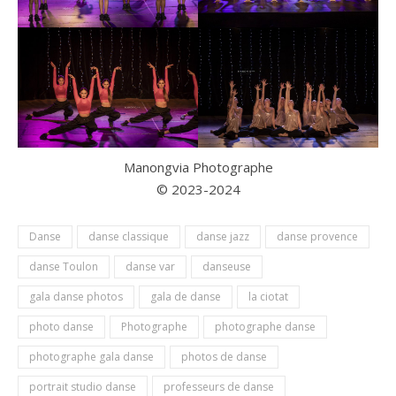
Manongvia Photographe
© 2023-2024
Danse
danse classique
danse jazz
danse provence
danse Toulon
danse var
danseuse
gala danse photos
gala de danse
la ciotat
photo danse
Photographe
photographe danse
photographe gala danse
photos de danse
portrait studio danse
professeurs de danse